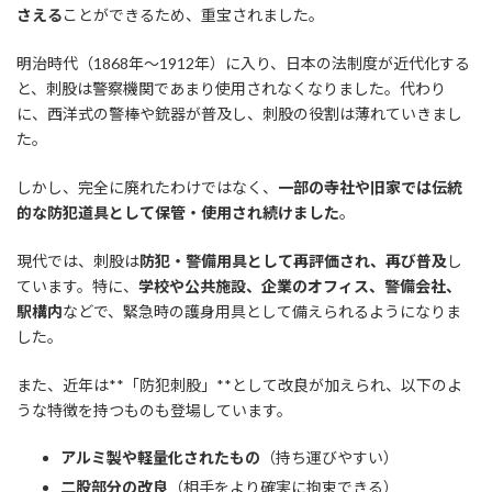
さえる
ことができるため、重宝されました。
明治時代（1868年～1912年）に入り、日本の法制度が近代化する
と、刺股は警察機関であまり使用されなくなりました。代わり
に、西洋式の警棒や銃器が普及し、刺股の役割は薄れていきまし
た。
しかし、完全に廃れたわけではなく、
一部の寺社や旧家では伝統
的な防犯道具として保管・使用され続けました
。
現代では、刺股は
防犯・警備用具として再評価され、再び普及
し
ています。特に、
学校や公共施設、企業のオフィス、警備会社、
駅構内
などで、緊急時の護身用具として備えられるようになりま
した。
また、近年は**「防犯刺股」**として改良が加えられ、以下のよ
うな特徴を持つものも登場しています。
アルミ製や軽量化されたもの
（持ち運びやすい）
二股部分の改良
（相手をより確実に拘束できる）