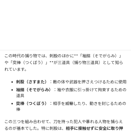
を取り押さえる
ことができるため、城内や屋敷内の防衛手段とし
て活用されていました。
江戸時代に入ると、刺股は
町奉行所の捕物道具
として定着します。
当時の治安維持を担っていた「
与力（よりき）
」や「
同心（どう
しん）
」、そして彼らを補佐する「
岡っ引き（おかっぴき）
」が
使用しました。
この時代の捕り物では、刺股のほかに**「袖搦（そでがらみ）」
や「突棒（つくぼう）」**が三道具（捕り物三道具）として知ら
れています。
刺股（さすまた）
：敵の体や武器を押さえつけるために使用
袖搦（そでがらみ）
：袖や衣服に引っ掛けて拘束するための
道具
突棒（つくぼう）
：相手を威嚇したり、動きを封じるための
棒
この三つを組み合わせて、刀を持った犯人や暴れる人物を捕らえ
るのが基本でした。特に刺股は、
相手に接触せずに安全に取り押