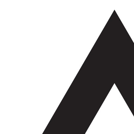
コ
ナ
ン
ビ
テ
ゲ
ン
ー
ツ
シ
へ
ョ
ス
ン
キ
に
ッ
移
プ
動