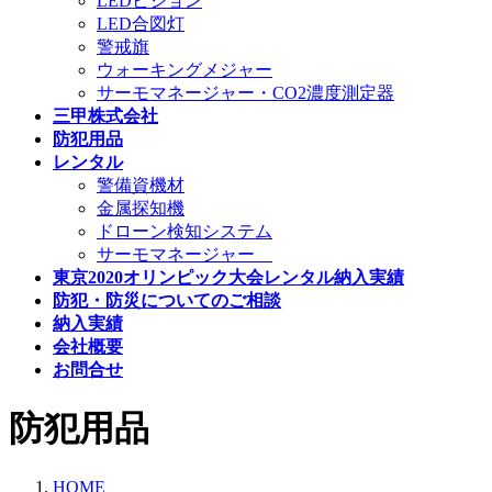
LEDビジョン
LED合図灯
警戒旗
ウォーキングメジャー
サーモマネージャー・CO2濃度測定器
三甲株式会社
防犯用品
レンタル
警備資機材
金属探知機
ドローン検知システム
サーモマネージャー
東京2020オリンピック大会レンタル納入実績
防犯・防災についてのご相談
納入実績
会社概要
お問合せ
防犯用品
HOME