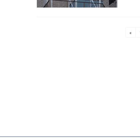
投
«
稿
の
ペ
ー
ジ
送
り