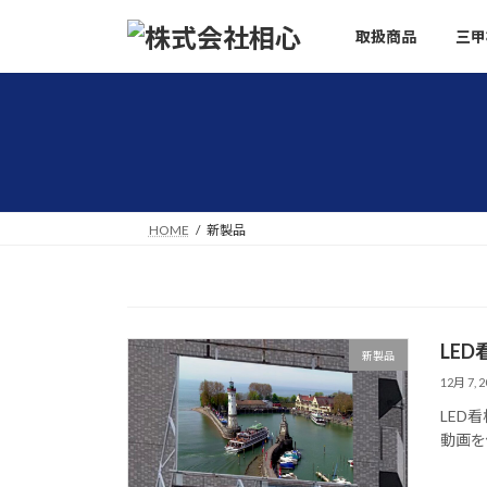
コ
ナ
取扱商品
三甲
ン
ビ
テ
ゲ
ン
ー
ツ
シ
へ
ョ
ス
ン
キ
に
ッ
移
HOME
新製品
プ
動
LED
新製品
12月 7, 2
LED
動画を