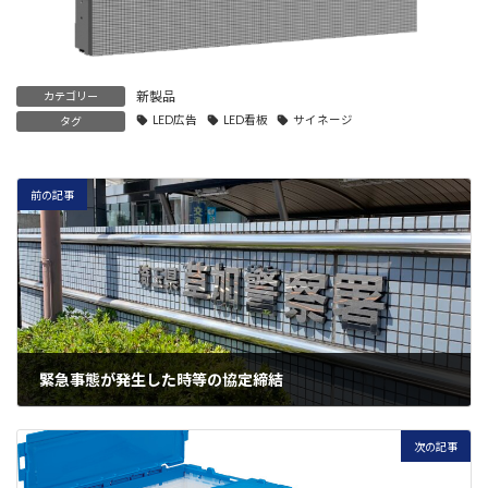
新製品
カテゴリー
LED広告
LED看板
サイネージ
タグ
前の記事
緊急事態が発生した時等の協定締結
9月 1, 2023
次の記事