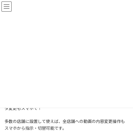
コ
ナ
ン
ビ
テ
ゲ
ン
ー
ツ
シ
へ
ョ
新製品
ス
ン
キ
に
ッ
移
プ
動
HOME
新製品
P3.91 屋外用LED ビジョン
P3.91 屋外用LED ビジョン
最
9月 30, 2023
1月 13, 2024
admin
終
更
P3.91 LED ビジョン PCでもスマホでも！ 電源ON/OFF！デー
新
日
タ変更もスマホで！
時
:
多数の店舗に設置して使えば、全店舗への動画の内容変更操作も
スマホから指示・切替可能です。