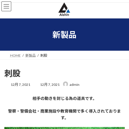
コ
ナ
ン
ビ
テ
ゲ
ン
ー
ツ
シ
へ
ョ
新製品
ス
ン
キ
に
ッ
移
プ
動
HOME
新製品
刺股
刺股
最
12月 7, 2021
12月 7, 2021
admin
終
更
相手の動きを封じる為の道具です。
新
日
時
警察・警備会社・商業施設や教育機関で多く導入されておりま
:
す。