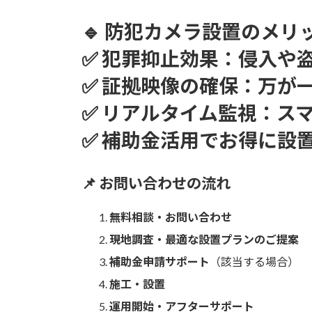
🔹
防犯カメラ設置のメリ
✅
犯罪抑止効果
：侵入や
✅
証拠映像の確保
：万が
✅
リアルタイム監視
：ス
✅
補助金活用でお得に設
📌
お問い合わせの流れ
無料相談・お問い合わせ
現地調査・最適な設置プランのご提案
補助金申請サポート
（該当する場合）
施工・設置
運用開始・アフターサポート