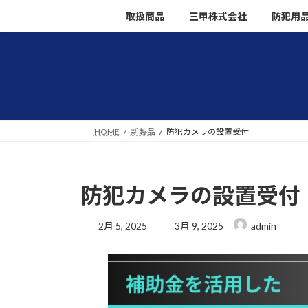
コ
ナ
取扱商品
三甲株式会社
防犯用
ン
ビ
テ
ゲ
ン
ー
ツ
シ
へ
ョ
ス
ン
キ
に
HOME
新製品
防犯カメラの設置受付
ッ
移
プ
動
防犯カメラの設置受付
最
2月 5, 2025
3月 9, 2025
admin
終
更
新
日
時
: